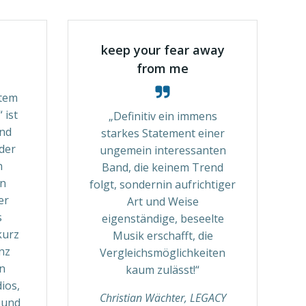
keep your fear away
from me
Atem
“ ist
„Definitiv ein immens
und
starkes Statement einer
 der
ungemein interessanten
n
Band, die keinem Trend
in
folgt, sondernin aufrichtiger
er
Art und Weise
s
eigenständige, beseelte
kurz
Musik erschafft, die
nz
Vergleichsmöglichkeiten
n
kaum zulässt!“
ios,
Christian Wächter, LEGACY
 und