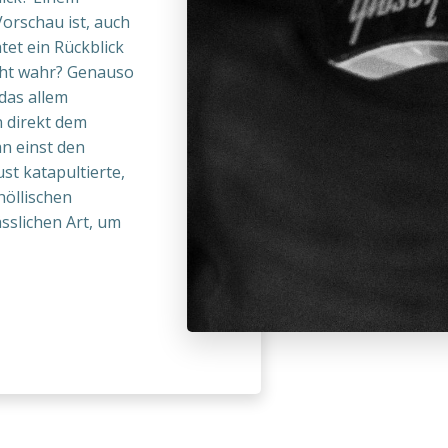
Vorschau ist, auch
tet ein Rückblick
cht wahr? Genauso
 das allem
 direkt dem
an einst den
st katapultierte,
höllischen
sslichen Art, um
e