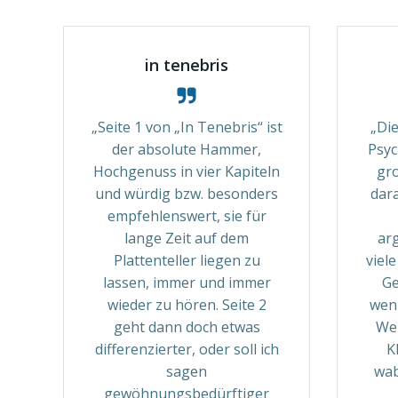
in tenebris
„Seite 1 von „In Tenebris“ ist
„Die
der absolute Hammer,
Psyc
Hochgenuss in vier Kapiteln
gr
und würdig bzw. besonders
dara
empfehlenswert, sie für
lange Zeit auf dem
arg
Plattenteller liegen zu
viel
lassen, immer und immer
Ge
wieder zu hören. Seite 2
wenn
geht dann doch etwas
Wel
differenzierter, oder soll ich
K
sagen
wab
gewöhnungsbedürftiger