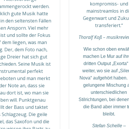
kompromiss- und
ammengerockt werden.
mainstreamlos in d
klich gute Musik hatte
Gegenwart und Zuku
in den seltensten Fällen
transferiert.“
sen Ansporn. Viel mehr
 ist und sollte der Fokus
Thoralf Koß – musikrevie
f dem liegen, was man
. Der, dem Foto nach,
Wie schon oben erwä
ge Dreier hat sich gut
machen Le Mur auf ih
chieden. Seine Musik ist
dritten Output „Exorta“
nstrumental perfekt
weiter, wo sie auf „Sile
geboten und man merkt
Nova“ aufgehört haben.
der Note an, dass sie
gelungene Mischung 
au dort ist, wo man sie
unterschiedlichen
ben will. Punktgenau
Stilrichtungen, bei denen
llt der Bass und taktet
die Band aber immer t
 Schlagzeug. Die geile
bleibt.
el, das Saxofon und die
Stefan Schelle –
rre wissen ihre Parts zu