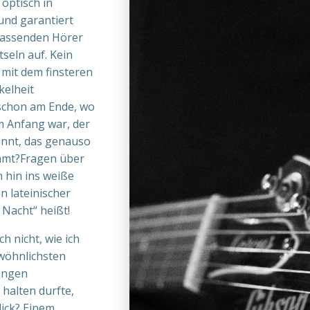
 optisch in
und garantiert
nlassenden Hörer
seln auf. Kein
 mit dem finsteren
kelheit
 schon am Ende, wo
m Anfang war, der
innt, das genauso
ommt?Fragen über
 hin ins weiße
n lateinischer
Nacht“ heißt!
ch nicht, wie ich
ewöhnlichsten
langen
 halten durfte,
lick? Einem