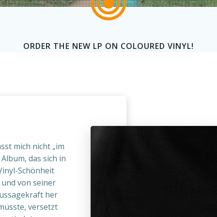
ORDER THE NEW LP ON COLOURED VINYL!
asst mich nicht „im
Album, das sich in
Vinyl-Schönheit
 und von seiner
Aussagekraft her
üsste, versetzt