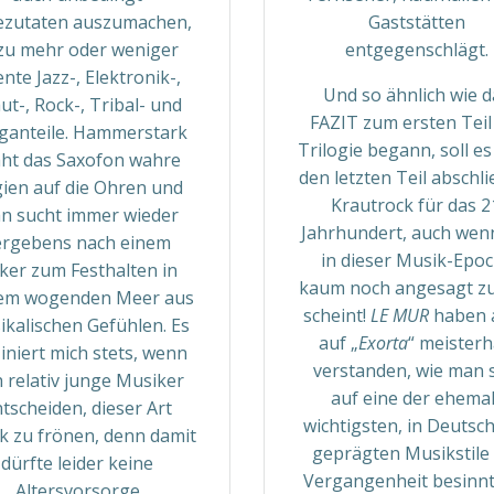
ezutaten auszumachen,
Gaststätten
zu mehr oder weniger
entgegenschlägt.
ente Jazz-, Elektronik-,
Und so ähnlich wie d
ut-, Rock-, Tribal- und
FAZIT zum ersten Teil
ganteile. Hammerstark
Trilogie begann, soll e
äht das Saxofon wahre
den letzten Teil abschl
ien auf die Ohren und
Krautrock für das 2
n sucht immer wieder
Jahrhundert, auch wen
ergebens nach einem
in dieser Musik-Epo
ker zum Festhalten in
kaum noch angesagt zu
em wogenden Meer aus
scheint!
LE MUR
haben 
kalischen Gefühlen. Es
auf „
Exorta
“ meisterh
iniert mich stets, wenn
verstanden, wie man 
h relativ junge Musiker
auf eine der ehema
tscheiden, dieser Art
wichtigsten, in Deutsc
k zu frönen, denn damit
geprägten Musikstile
dürfte leider keine
Vergangenheit besinn
Altersvorsorge