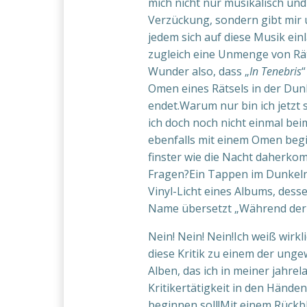
mich nicht nur musikalisch und
Verzückung, sondern gibt mir 
jedem sich auf diese Musik ei
zugleich eine Unmenge von Rät
Wunder also, dass „
In Tenebris
“
Omen eines Rätsels in der Dun
endet.Warum nur bin ich jetzt
ich doch noch nicht einmal bei
ebenfalls mit einem Omen beg
finster wie die Nacht daherk
Fragen?Ein Tappen im Dunkeln
Vinyl-Licht eines Albums, desse
Name übersetzt „Während der 
Nein! Nein! Nein!Ich weiß wirkli
diese Kritik zu einem der ung
Alben, das ich in meiner jahre
Kritikertätigkeit in den Händen
beginnen soll!Mit einem Rückb