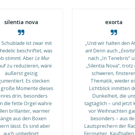
silentia nova
exorta
 Schublade ist zwar mit
„Und wir halten den 
hedelic beschriftet, was
an! Denn auch „
Exorta
ob stimmt. Aber
Le Mur
nach „In Tenebris“ 
uf zu reduzieren, wäre
„Silentia Nova“, trotz
äußerst geizig
schweren, finstere
umentiert. Es stecken
Thematik, wieder e
e große Momente dieses
Lichtblick inmitten d
nres drin, besonders
Dunkelheit, die un
 die fette Orgel wahre
tagtäglich – und jetzt 
len brillanter, warmer
vor Weihnachten ga
länge aus den Boxen
besonders – aus de
ern lässt. Es sind aber
Lautsprechern der Rad
auch unbedingt
Fernseher, Kaufhallen