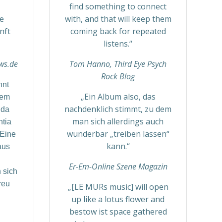
find something to connect
ie
with, and that will keep them
nft
coming back for repeated
listens.“
ws.de
Tom Hanno, Third Eye Psych
Rock Blog
hnt
„Ein Album also, das
rem
nachdenklich stimmt, zu dem
 da
man sich allerdings auch
ntia
wunderbar „treiben lassen“
 Eine
kann.“
aus
Er-Em-Online Szene Magazin
 sich
reu
„[LE MURs music] will open
up like a lotus flower and
bestow ist space gathered