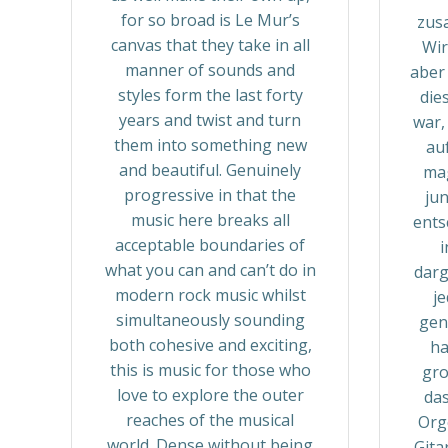
for so broad is Le Mur’s
zus
canvas that they take in all
Wir
manner of sounds and
aber 
styles form the last forty
die
years and twist and turn
war,
them into something new
au
and beautiful. Genuinely
mag
progressive in that the
jun
music here breaks all
ents
acceptable boundaries of
i
what you can and can’t do in
dar
modern rock music whilst
je
simultaneously sounding
gen
both cohesive and exciting,
ha
this is music for those who
gro
love to explore the outer
das
reaches of the musical
Org
world. Dense without being
Gita