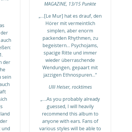
MAGAZINE, 13/15 Punkte
„…[Le Mur] hat es drauf, den
Hörer mit vermeintlich
as
simplen, aber enorm
 der
packenden Rhythmen, zu
s auch
begeistern… Psychojams,
ießen:
spacige Ritte und immer
1.
wieder überraschende
n der
Wendungen, gepaart mit
che
jazzigen Ethnospuren…“
 sein
auch
Ulli Heiser, rocktimes
aft
sich
„….As you probably already
ls
guessed, I will heavily
hland
recommend this album to
 der
anyone with ears. Fans of
t und
various styles will be able to