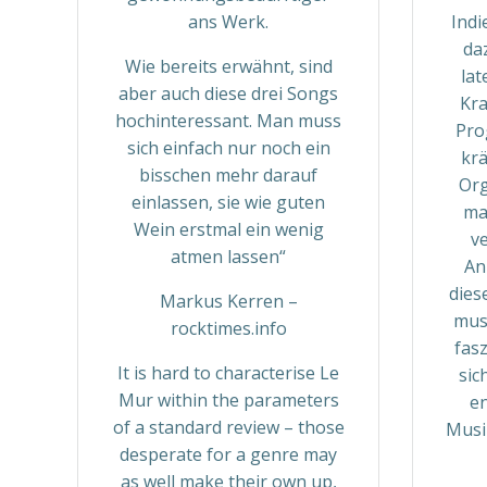
ans Werk.
Indi
da
Wie bereits erwähnt, sind
lat
aber auch diese drei Songs
Kra
hochinteressant. Man muss
Pro
sich einfach nur noch ein
kr
bisschen mehr darauf
Org
einlassen, sie wie guten
ma
Wein erstmal ein wenig
v
atmen lassen“
An
dies
Markus Kerren –
musi
rocktimes.info
fasz
It is hard to characterise Le
sic
Mur within the parameters
en
of a standard review – those
Musi
desperate for a genre may
as well make their own up,